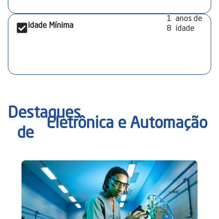
1
anos de
Idade Mínima
8
idade
Destaques
Eletrônica e Automação
de