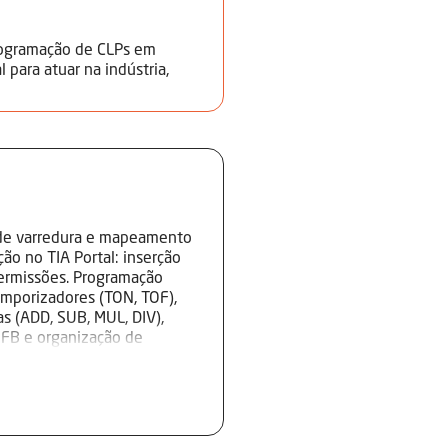
rogramação de CLPs em
 para atuar na indústria,
 de varredura e mapeamento
ção no TIA Portal: inserção
permissões. Programação
emporizadores (TON, TOF),
as (ADD, SUB, MUL, DIV),
 FB e organização de
ação de memórias.
ivamento dos projetos.