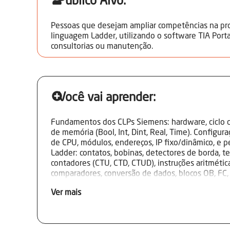
Público Alvo:
Pessoas que desejam ampliar competências na p
linguagem Ladder, utilizando o software TIA Portal
consultorias ou manutenção.
Você vai aprender:
Fundamentos dos CLPs Siemens: hardware, ciclo
de memória (Bool, Int, Dint, Real, Time). Configura
de CPU, módulos, endereços, IP fixo/dinâmico, e 
Ladder: contatos, bobinas, detectores de borda, t
contadores (CTU, CTD, CTUD), instruções aritmétic
comparadores, conversão de dados, blocos OB, FC,
programa. Técnicas: intuitiva, cascata, moviment
Ver mais
Simulações, testes no PLCsim, transmissão e arqu