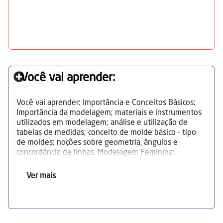
Você vai aprender:
Você vai aprender: Importância e Conceitos Básicos:
Importância da modelagem; materiais e instrumentos
utilizados em modelagem; análise e utilização de
tabelas de medidas; conceito de molde básico - tipo
de moldes; noções sobre geometria, ângulos e
concordância de linhas. Modelagem Feminina:
Desenvolvimento do molde da base de saia, blusa,
vestido, calça, golas, mangas e malha circular para
Ver mais
agasalho esportivo, calça legging e regata. Modelagem
Masculina: Desenvolvimento de base de blusa e calça
masculina, interpretação de camisa e calça masculina,
e malha circular para pijama, jaquetas e calça de
abrigo. Modelagem Infantil: Desenvolvimento de