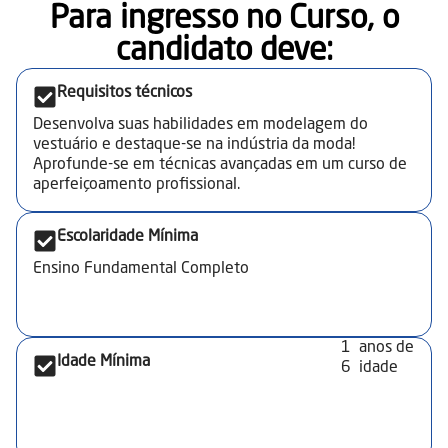
Para ingresso no Curso, o
peças infantis como calça, blusão, camiseta, regata,
bermuda, short, vestido, pijama, noções de graduação
candidato deve:​
de bases, e higiene e segurança no trabalho.
Aplicações e Ferramentas de Modelagem: Aplicações
Requisitos técnicos
da modelagem em diferentes contextos, como em
projetos de sistemas, textos e dados, e a importância
Desenvolva suas habilidades em modelagem do
da utilização de ferramentas adequadas para a
vestuário e destaque-se na indústria da moda!
modelagem de dados.
Aprofunde-se em técnicas avançadas em um curso de
aperfeiçoamento profissional.
Escolaridade Mínima
Ensino Fundamental Completo
1
anos de
Idade Mínima
6
idade