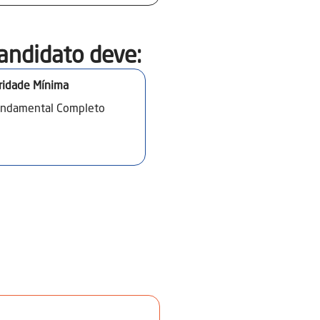
andidato deve:​
ridade Mínima
undamental Completo