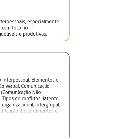
nterpessoais, especialmente
, com foco no
audáveis e produtivas.
o interpessoal. Elementos e
não verbal. Comunicação
NV (Comunicação Não
 Tipos de conflitos: latente,
 organizacional, intergrupal,
entificação de sentimentos e
e táticas para resolução de
gem e conciliação. Técnicas
romoção de ambiente