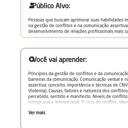
Público Alvo:
Pessoas que buscam aprimorar suas habilidades i
na gestão de conflitos e na comunicação assertiva
desenvolvimento de relações profissionais mais s
Você vai aprender:
Princípios da gestão de conflitos e da comunicaçã
barreiras da comunicação. Comunicação verbal e 
assertiva: conceito, importância e técnicas de C
Violenta). Causas, fatores e natureza dos conflitos.
percebido, sentido e manifesto. Níveis de conflito:
intragrupal e interpessoal. O ciclo do conflito. Id
necessidades das pessoas envolvidas. Estratégias 
Ver mais
conflitos: mediação, coaching, negociação, arbitra
de escuta ativa, empatia e autoconhecimento. P
saudável e melhoria do clima organizacional.