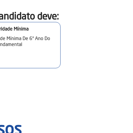
andidato deve:​
ridade Mínima
ade Mínima De 6º Ano Do
undamental
sos