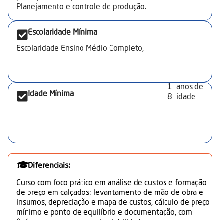
abastecimento e cronogramas de produção; balancear
Planejamento e controle de produção.
a produção. Propor destinação de resíduos visando
redução de custos e conformidade legal. Elaborar
Escolaridade Mínima
documentação técnica e de controle de custos e
preços de venda.
Escolaridade Ensino Médio Completo,
1
anos de
Idade Mínima
8
idade
Diferenciais:
Curso com foco prático em análise de custos e formação
de preço em calçados: levantamento de mão de obra e
insumos, depreciação e mapa de custos, cálculo de preço
mínimo e ponto de equilíbrio e documentação, com