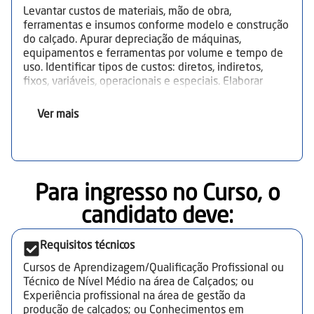
Levantar custos de materiais, mão de obra,
ferramentas e insumos conforme modelo e construção
do calçado. Apurar depreciação de máquinas,
equipamentos e ferramentas por volume e tempo de
uso. Identificar tipos de custos: diretos, indiretos,
fixos, variáveis, operacionais e especiais. Elaborar
mapa de localização de custos e planilhas de apuração.
Calcular preço mínimo de venda; realizar pré-cálculo e
Ver mais
pós-cálculo. Definir indicadores de preço de venda
(mínimo/máximo) e monitorar ponto de equilíbrio.
Estruturar sistema de custeio: princípios, terminologia
e métodos para exatidão ótima. Analisar processo
produtivo, capacidade e estudos de tempos/métodos
Para ingresso no Curso, o
para dimensionamento. Dimensionar consumo de
materiais e estoques; avaliar fornecedores e
candidato deve:​
alternativas de compra. Avaliar viabilidade técnica e
financeira de soluções para redução de custos.
Requisitos técnicos
Monitorar resultados operacionais e indicadores de
desempenho. Considerar normas técnicas, qualidade,
Cursos de Aprendizagem/Qualificação Profissional ou
saúde e segurança do trabalho e meio ambiente.
Técnico de Nível Médio na área de Calçados; ou
Interpretar legislação ambiental e substâncias
Experiência profissional na área de gestão da
restritivas aplicadas ao setor calçadista. Planejar
produção de calçados; ou Conhecimentos em