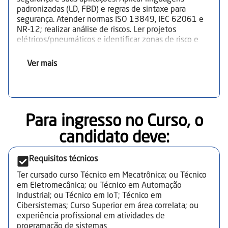
padronizadas (LD, FBD) e regras de sintaxe para
segurança. Atender normas ISO 13849, IEC 62061 e
NR-12; realizar análise de riscos. Ler projetos
elétricos/pneumáticos e identificar zonas de risco e
dispositivos. Mapear entradas e saídas:
endereçamento, nomenclatura e tabelas de I/O.
Ver mais
Elaborar lógicas de segurança: paradas de emergência,
intertravamentos e rearme. Utilizar blocos de função
de segurança certificados e bibliotecas do fabricante.
Testar e validar a lógica: simulações de falha,
comissionamento e registros. Avaliar desempenho:
Para ingresso no Curso, o
tempos de resposta, categorias de segurança e PL/SIL.
Implementar comunicação e sincronismo entre CLPs,
candidato deve:​
robôs e SCADA/HMI (ex.: PROFISAFE, CIP Safety).
Aplicar boas práticas: documentação, versionamento e
Requisitos técnicos
rastreabilidade do código. Considerar cibersegurança e
atualizações normativas nas rotinas e no firmware.
Ter cursado curso Técnico em Mecatrônica; ou Técnico
em Eletromecânica; ou Técnico em Automação
Industrial; ou Técnico em IoT; Técnico em
Cibersistemas; Curso Superior em área correlata; ou
experiência profissional em atividades de
programação de sistemas