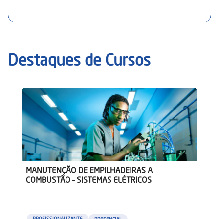
suas classes e destinações, e realizar a manutenção de
sistemas fotovoltaicos conectados à rede e isolados,
incluindo a análise termográfica de conexões e
módulos fotovoltaicos, a aferição dos parâmetros
elétricos do inversor e controlador de carga, e a
substituição de componentes mecânicos e elétricos.
Destaques de Cursos
MANUTENÇÃO DE EMPILHADEIRAS A
COMBUSTÃO – SISTEMAS ELÉTRICOS