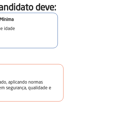
, gestão de resíduos.
andidato deve:​
 Mínima
de idade
ado, aplicando normas
 em segurança, qualidade e