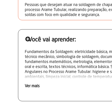
Pessoas que desejam atuar na soldagem de chapa
processo Arame Tubular, realizando preparação, 
soldas com foco em qualidade e segurança.
Você vai aprender:
Fundamentos da Soldagem: eletricidade básica, me
técnico mecânico, simbologia de soldagem, docum
fundamentos matemáticos, metrologia, elementos
oral e escrita, textos técnicos, informática básica
Angulares no Processo Arame Tubular: higiene e s
ambientais, limpeza inicial, controle de temperatu
consumíveis, preparação de juntas, parâmetros de
Ver mais
montagem, técnicas de limpeza, movimentos e ângu
dimensional, remoção de descontinuidades, manu
Soldagem de Juntas de Topo no Processo Arame T
proteção, regulagem de máquinas, regulagem do g
montagem, soldagem de juntas de topo, controle v