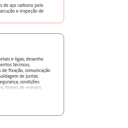
s de aço carbono pelo
execução e inspeção de
tais e ligas, desenho
entos técnicos,
 de fixação, comunicação
. Soldagem de Juntas
egurança, condições
ra, fontes de energia,
 soldagem, técnicas de
los, controle visual e
tenção preventiva.
ubular: medidas de
ás de proteção, técnicas de
isual e dimensional,