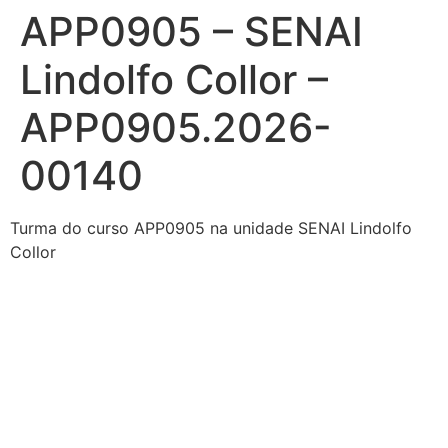
APP0905 – SENAI
Ir
para
Lindolfo Collor –
o
conteúdo
APP0905.2026-
00140
Turma do curso APP0905 na unidade SENAI Lindolfo
Collor