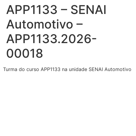
APP1133 – SENAI
Ir
para
Automotivo –
o
conteúdo
APP1133.2026-
00018
Turma do curso APP1133 na unidade SENAI Automotivo