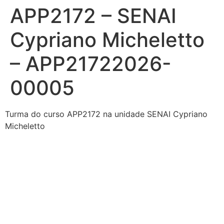
APP2172 – SENAI
Ir
para
Cypriano Micheletto
o
conteúdo
– APP21722026-
00005
Turma do curso APP2172 na unidade SENAI Cypriano
Micheletto