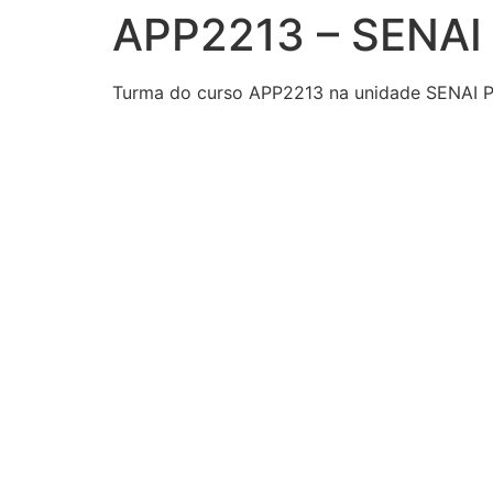
APP2213 – SENAI
Ir
para
o
Turma do curso APP2213 na unidade SENAI P
conteúdo