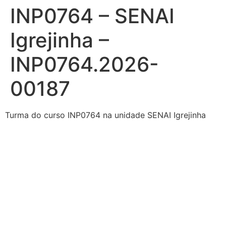
INP0764 – SENAI
Ir
para
Igrejinha –
o
conteúdo
INP0764.2026-
00187
Turma do curso INP0764 na unidade SENAI Igrejinha