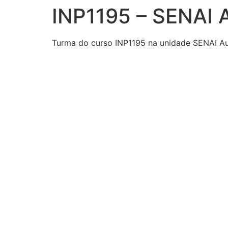
INP1195 – SENAI 
Ir
para
o
Turma do curso INP1195 na unidade SENAI A
conteúdo