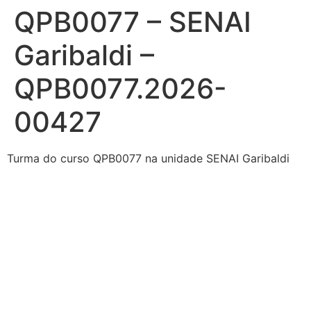
QPB0077 – SENAI
Ir
para
Garibaldi –
o
conteúdo
QPB0077.2026-
00427
Turma do curso QPB0077 na unidade SENAI Garibaldi