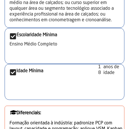
produção; controle de devoluções e gestão à vista.
médio na área de calçados; ou curso superior em
Qualidade, segurança e meio ambiente: interpretação
qualquer área ou segmento tecnológico associado a
de normas técnicas e de qualidade; análise de
experiência profissional na área de calçados; ou
impactos ambientais e de segurança; registro de
conhecimentos em cronometragem e cronoanálise.
ocorrências e ações corretivas. Ferramentas de
melhoria: Produção Enxuta (JIT, Mapa de Fluxo de
Escolaridade Mínima
Valor, Kanban), FMEA, MASP, Kaizen; fundamentos de
Taylorismo, Fordismo, Toyotismo. Viabilidade e custos:
Ensino Médio Completo
monitoramento de custos de produção; ponto de
equilíbrio operacional/financeiro; avaliação de
soluções; dimensionamento de consumo para controle
de estoque."
1
anos de
Idade Mínima
8
idade
Diferenciais:
Formação orientada à indústria: padronize PCP com