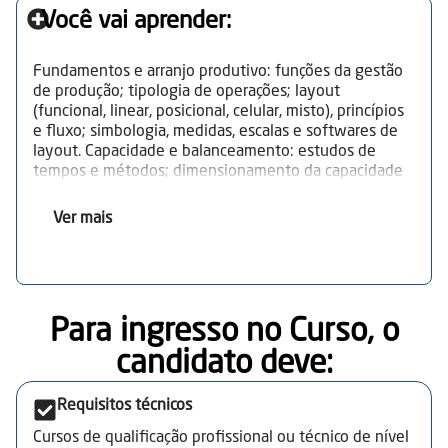
Você vai aprender:
Fundamentos e arranjo produtivo: funções da gestão
de produção; tipologia de operações; layout
(funcional, linear, posicional, celular, misto), princípios
e fluxo; simbologia, medidas, escalas e softwares de
layout. Capacidade e balanceamento: estudos de
tempos e métodos; dimensionamento da capacidade
da linha e da mão de obra; identificação de
gargalos/ociosidades; depreciação de máquinas e
Ver mais
equipamentos. Programação da produção: análise de
demanda e capacidade; cronogramas de produção e
de abastecimento; balanceamento para melhor
aproveitamento e cumprimento de prazos. Gestão de
estoques: curva ABC; PEPS/FIFO, custo médio;
Para ingresso no Curso, o
codificação; ponto de reposição; técnicas de
armazenamento;
candidato deve:​
recebimento/armazenagem/expedição; aplicativos e
softwares de gestão. Indicadores e controle:
Requisitos técnicos
produtividade, lucratividade, eficiência/eficácia; mapa
de produção; controle de rendimento; ficha de
Cursos de qualificação profissional ou técnico de nível