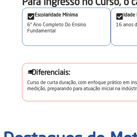
Para ingresso no Curso, o c
Escolaridade Mínima
Idade
6° Ano Completo Do Ensino
16
anos 
Fundamental
Diferenciais:
Curso de curta duração, com enfoque prático em in
medição, preparando para atuação inicial na indúst