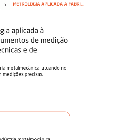
METROLOGIA APLICADA À FABRICAÇÃO MECÂNICA
ia aplicada à
strumentos de medição
écnicas e de
tria metalmecânica, atuando no
 medições precisas.