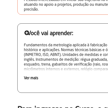
Pessoas interessadas em iniciar sua trajetória na 
atuando no apoio a projetos, produção ou manut
precisão.
Você vai aprender:
Fundamentos da metrologia aplicada à fabricação 
histórico e aplicações. Normas técnicas básicas e
(INMETRO, ISO, ABNT). Unidades de medidas e con
inglês. Instrumentos de medição: régua graduada, 
esquadro, trena, gabaritos de verificação (raio, ros
micrômetros internos e externos, relógio comparad
traçador de alturas e goniômetro. Técnicas de leit
Ver mais
conservação de instrumentos. Prática de mediçõe
conjuntos e máquinas industriais. Utilização de ve
para análise de folgas, roscas, raios e dimensões. 
qualidade, segurança e gestão de resíduos.