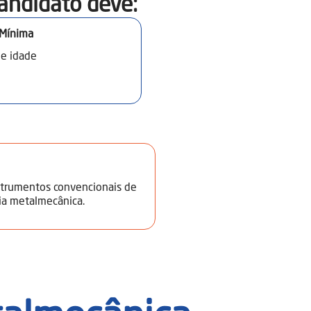
andidato deve:​
 Mínima
de idade
strumentos convencionais de
ria metalmecânica.