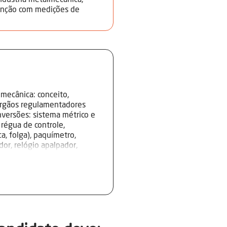
indústria metalmecânica,
enção com medições de
mecânica: conceito,
 órgãos regulamentadores
versões: sistema métrico e
régua de controle,
ca, folga), paquímetro,
or, relógio apalpador,
ura, interpretação e
s em peças, componentes,
rificadores e calibradores
Aplicação de critérios de