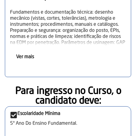
Fundamentos e documentação técnica: desenho
mecânico (vistas, cortes, tolerâncias), metrologia e
instrumentos; procedimentos, manuais e catálogos.
Preparação e segurança: organização do posto, EPIs,
normas e práticas de limpeza; identificação de riscos
na EDM por penetração. Parâmetros de usinagem: GAP
de desbaste/acabamento, corrente, tensão, fluido
dielétrico, material e limpeza do corte. Eletrodos,
Ver mais
máquinas e dispositivos: tipos e geometrias de
eletrodos; tipos de máquinas; dispositivos de fixação.
Setup do processo: seleção/montagem de eletrodo,
alinhamento e fixação da peça, regulagem do fluido e
referenciação. Operação e monitoramento:
Para ingresso no Curso, o
posicionamento e pontos de referência,
acompanhamento da usinagem e correções. Controle
candidato deve:​
dimensional e qualidade: instrumentos (paquímetro,
micrômetro, comparadores), verificação de tolerâncias
Escolaridade Mínima
e registro de resultados; organização e conservação do
posto.
5º Ano Do Ensino Fundamental.