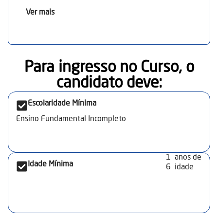
classificação PGR. Máquinas, equipamentos e
Ver mais
ferramentas da construção em alvenaria. Construção
de paredes: marcação, alvenaria de tijolos e blocos.
Revestimento argamassado: chapisco, emboço, reboco
e contrapiso. Graute: definição, aplicação e traço.
Orçamento: alvenarias, argamassas e mão de obra.
Para ingresso no Curso, o
candidato deve:​
Escolaridade Mínima
Ensino Fundamental Incompleto
1
anos de
Idade Mínima
6
idade