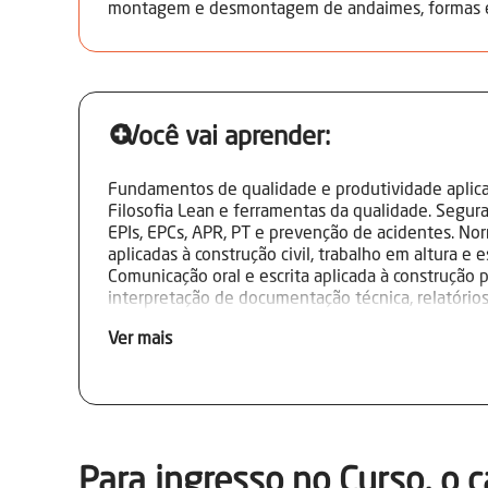
montagem e desmontagem de andaimes, formas e
Você vai aprender:
Fundamentos de qualidade e produtividade aplica
Filosofia Lean e ferramentas da qualidade. Segur
EPIs, EPCs, APR, PT e prevenção de acidentes. N
aplicadas à construção civil, trabalho em altura e 
Comunicação oral e escrita aplicada à construção p
interpretação de documentação técnica, relatórios
Projetos estruturais e interpretação de desenhos 
Ver mais
andaimes, formas, escoramentos, cimbramentos e
Simbologias, cortes, escalas, alinhamentos e cota
desmontagem de andaimes, formas e escoramento
escoramento, reescoramento e cimbramento. Máq
ferramentas e acessórios utilizados na atividade.
limpeza do canteiro de obras. Inspeção, manutençã
de componentes. Trabalho em equipe, ética profis
Para ingresso no Curso, o c