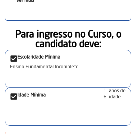
Ver mais
rejuntamento de placas em diferentes tipos de
superfícies. Acabamento de juntas e superfícies.
Análise de viabilidade técnica de ambientes e
estruturas. Normas de segurança e preservação
ambiental.
Para ingresso no Curso, o
candidato deve:​
Escolaridade Mínima
Ensino Fundamental Incompleto
1
anos de
Idade Mínima
6
idade