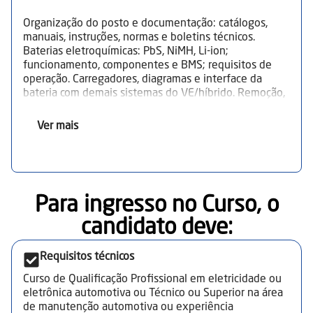
Organização do posto e documentação: catálogos,
manuais, instruções, normas e boletins técnicos.
Baterias eletroquímicas: PbS, NiMH, Li‑ion;
funcionamento, componentes e BMS; requisitos de
operação. Carregadores, diagramas e interface da
bateria com demais sistemas do VE/híbrido. Remoção,
inspeção, limpeza, reparação, montagem, substituição
e testes de componentes. Testes e diagnósticos:
Ver mais
metodologias, ferramentas da qualidade,
procedimentos do fabricante; testes estáticos e
dinâmicos. Ferramentas e instrumentos: scanner,
multímetro, osciloscópio, megôhmetro; aferição e
conservação. Diagnóstico guiado; correlação de leituras
Para ingresso no Curso, o
com valores de referência do fabricante. Segurança em
diagnósticos e reparação: EPIs/EPCs, proteção do
candidato deve:​
veículo e destinação de resíduos. Encerramento de
serviços: reorganização do posto, registros do
Requisitos técnicos
diagnóstico, peças substituídas e entrega técnica.
Curso de Qualificação Profissional em eletricidade ou
eletrônica automotiva ou Técnico ou Superior na área
de manutenção automotiva ou experiência