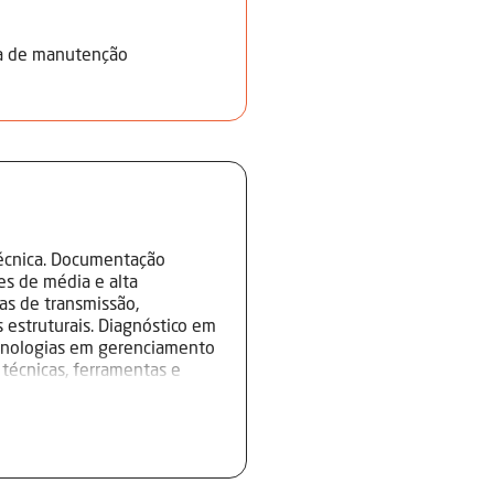
ea de manutenção
técnica. Documentação
es de média e alta
mas de transmissão,
 estruturais. Diagnóstico em
ecnologias em gerenciamento
 técnicas, ferramentas e
pamentos de diagnóstico.
os e eletroeletrônicos.
endações do fabricante.
icos. Normas de segurança,