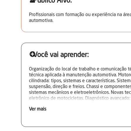
Público Alvo:
Profissionais com formação ou experiência na ár
automotiva.
Você vai aprender:
Organização do local de trabalho e comunicação 
técnica aplicada à manutenção automotiva. Motor
cilindrada: tipos, sistemas e características. Siste
suspensão, direção e freios. Chassi e componentes
sistemas mecânicos e eletroeletrônicos. Novas t
eletrônico de motocicletas. Diagnóstico avançado:
procedimentos. Ferramentas, instrumentos e equi
Ver mais
Reparação e substituição de componentes mecânic
Ajustes conforme especificações técnicas e recom
Inter-relações entre sistemas mecânicos e eletrôn
saúde e meio ambiente aplicadas à manutenção.